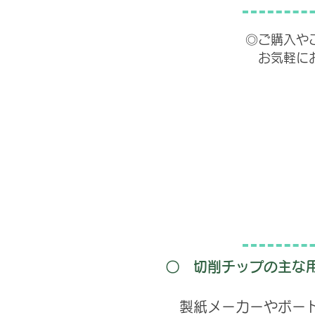
◎ご購入や
​ お気軽
〇 切削チップの主な
製紙メーカーやボード