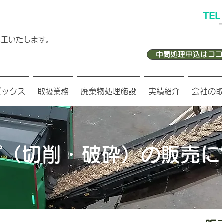
TEL
施工いたします。
中間処理申込はココ
ピックス
取扱業務
廃棄物処理施設
実績紹介
会社の
プ（切削・破砕）の販売に