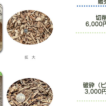
販
切
6,000
拡 大
破砕（
3,000