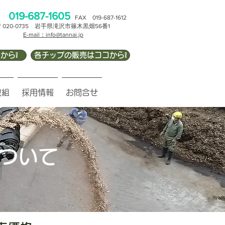
 019-687-1605
FAX 019-687-1612
〒020-0735 岩手県滝沢市篠木黒畑56番
1
E-mail：info@tannai.jp
から❕
各チップの販売はココから❕
取組
採用情報
お問合せ
ついて